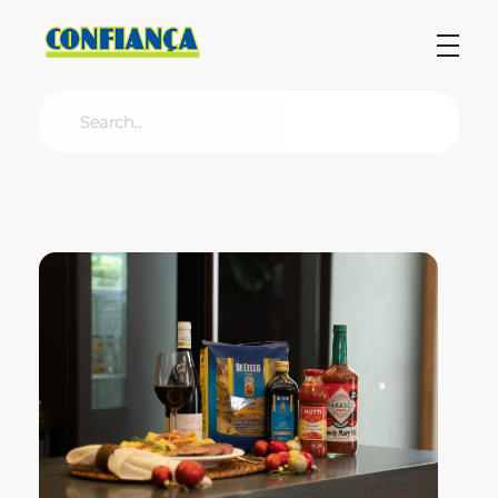
Blog Confiança
O Confiança Supermercados tem mais de 30 anos de história atendendo Bauru, Marília, Botucatu, Jaú e Pederneiras. Nos preocupamos com a sociedade e, por isso, investimos em projetos que acreditamos com o Confi Social. Leia dicas, artigos e receitas no nosso blog. Encontre conteúdos exclusivos para vegetarianos.