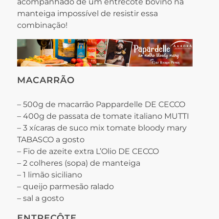
acompanhado de um entrecôte bovino na
manteiga impossível de resistir essa
combinação!
MACARRÃO
– 500g de macarrão Pappardelle DE CECCO
– 400g de passata de tomate italiano MUTTI
– 3 xícaras de suco mix tomate bloody mary
TABASCO a gosto
– Fio de azeite extra L’Olio DE CECCO
– 2 colheres (sopa) de manteiga
– 1 limão siciliano
– queijo parmesão ralado
– sal a gosto
ENTRECÔTE