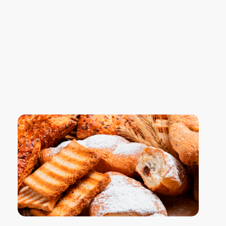
Blog Confiança
O Confiança Supermercados tem mais de 30 anos de história atendendo Bauru, Marília, Botucatu, Jaú e Pederneiras. Nos preocupamos com a sociedade e, por isso, investimos em projetos que acreditamos com o Confi Social. Leia dicas, artigos e receitas no nosso blog. Encontre conteúdos exclusivos para vegetarianos.