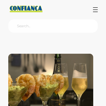
Blog Confiança
O Confiança Supermercados tem mais de 30 anos de história atendendo Bauru, Marília, Botucatu, Jaú e Pederneiras. Nos preocupamos com a sociedade e, por isso, investimos em projetos que acreditamos com o Confi Social. Leia dicas, artigos e receitas no nosso blog. Encontre conteúdos exclusivos para vegetarianos.