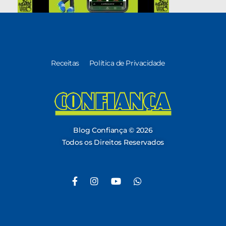
Receitas
Política de Privacidade
Blog Confiança
O Confiança Supermercados tem mais de 30 anos de história atendendo Bauru, Marília, Botucatu, Jaú e Pederneiras. Nos preocupamos com a sociedade e, por isso, investimos em projetos que acreditamos com o Confi Social. Leia dicas, artigos e receitas no nosso blog. Encontre conteúdos exclusivos para vegetarianos.
Blog Confiança © 2026
Todos os Direitos Reservados