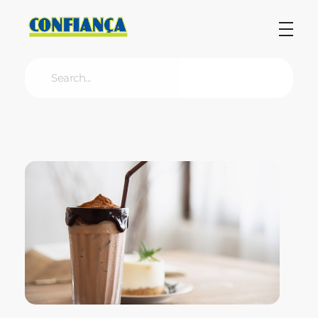
Blog Confiança
O Confiança Supermercados tem mais de 30 anos de história atendendo Bauru, Marília, Botucatu, Jaú e Pederneiras. Nos preocupamos com a sociedade e, por isso, investimos em projetos que acreditamos com o Confi Social. Leia dicas, artigos e receitas no nosso blog. Encontre conteúdos exclusivos para vegetarianos.