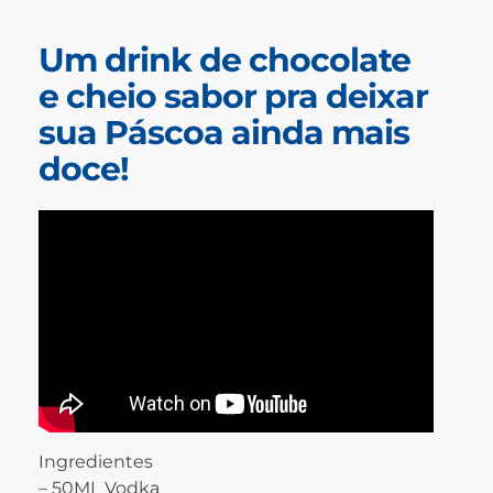
Um drink de chocolate
e cheio sabor pra deixar
sua Páscoa ainda mais
doce!
Ingredientes
– 50ML Vodka