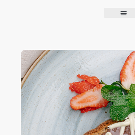
Blog Confiança
O Confiança Supermercados tem mais de 30 anos de história atendendo Bauru, Marília, Botucatu, Jaú e Pederneiras. Nos preocupamos com a sociedade e, por isso, investimos em projetos que acreditamos com o Confi Social. Leia dicas, artigos e receitas no nosso blog. Encontre conteúdos exclusivos para vegetarianos.