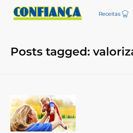
Receitas
Blog Confiança
O Confiança Supermercados tem mais de 30 anos de história atendendo Bauru, Marília, Botucatu, Jaú e Pederneiras. Nos preocupamos com a sociedade e, por isso, investimos em projetos que acreditamos com o Confi Social. Leia dicas, artigos e receitas no nosso blog. Encontre conteúdos exclusivos para vegetarianos.
Posts tagged: valori