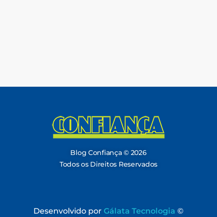
Blog Confiança
O Confiança Supermercados tem mais de 30 anos de história atendendo Bauru, Marília, Botucatu, Jaú e Pederneiras. Nos preocupamos com a sociedade e, por isso, investimos em projetos que acreditamos com o Confi Social. Leia dicas, artigos e receitas no nosso blog. Encontre conteúdos exclusivos para vegetarianos.
Blog Confiança © 2026
Todos os Direitos Reservados
Desenvolvido por
Gálata Tecnologia
©