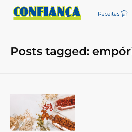
Receitas
Blog Confiança
O Confiança Supermercados tem mais de 30 anos de história atendendo Bauru, Marília, Botucatu, Jaú e Pederneiras. Nos preocupamos com a sociedade e, por isso, investimos em projetos que acreditamos com o Confi Social. Leia dicas, artigos e receitas no nosso blog. Encontre conteúdos exclusivos para vegetarianos.
Posts tagged: empór