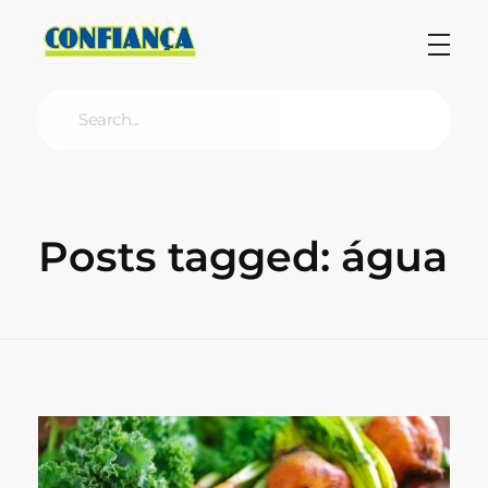
Blog Confiança
O Confiança Supermercados tem mais de 30 anos de história atendendo Bauru, Marília, Botucatu, Jaú e Pederneiras. Nos preocupamos com a sociedade e, por isso, investimos em projetos que acreditamos com o Confi Social. Leia dicas, artigos e receitas no nosso blog. Encontre conteúdos exclusivos para vegetarianos.
Posts tagged: água