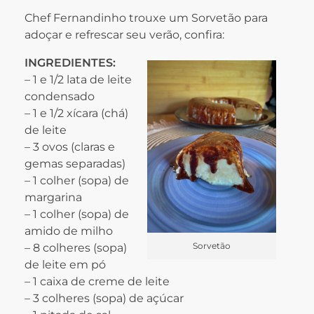
Chef Fernandinho trouxe um Sorvetão para
adoçar e refrescar seu verão, confira:
INGREDIENTES:
– 1 e 1/2 lata de leite
condensado
– 1 e 1/2 xícara (chá)
de leite
– 3 ovos (claras e
gemas separadas)
– 1 colher (sopa) de
margarina
– 1 colher (sopa) de
amido de milho
Sorvetão
– 8 colheres (sopa)
de leite em pó
– 1 caixa de creme de leite
– 3 colheres (sopa) de açúcar