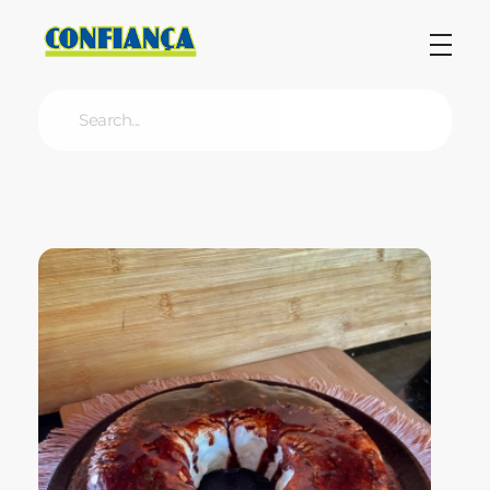
Blog Confiança
O Confiança Supermercados tem mais de 30 anos de história atendendo Bauru, Marília, Botucatu, Jaú e Pederneiras. Nos preocupamos com a sociedade e, por isso, investimos em projetos que acreditamos com o Confi Social. Leia dicas, artigos e receitas no nosso blog. Encontre conteúdos exclusivos para vegetarianos.