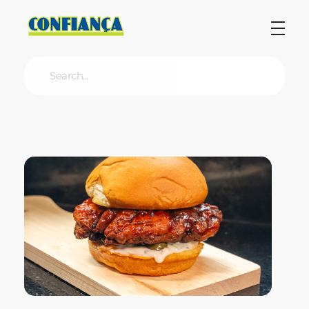
Blog Confiança
O Confiança Supermercados tem mais de 30 anos de história atendendo Bauru, Marília, Botucatu, Jaú e Pederneiras. Nos preocupamos com a sociedade e, por isso, investimos em projetos que acreditamos com o Confi Social. Leia dicas, artigos e receitas no nosso blog. Encontre conteúdos exclusivos para vegetarianos.