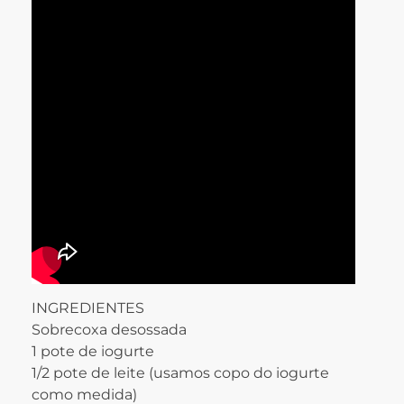
INGREDIENTES
Sobrecoxa desossada
1 pote de iogurte
1/2 pote de leite (usamos copo do iogurte
como medida)