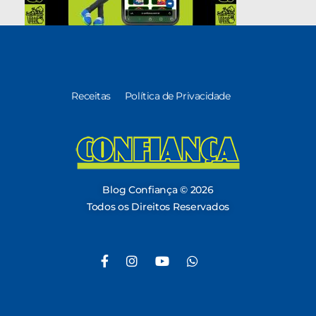
Receitas
Política de Privacidade
Blog Confiança
O Confiança Supermercados tem mais de 30 anos de história atendendo Bauru, Marília, Botucatu, Jaú e Pederneiras. Nos preocupamos com a sociedade e, por isso, investimos em projetos que acreditamos com o Confi Social. Leia dicas, artigos e receitas no nosso blog. Encontre conteúdos exclusivos para vegetarianos.
Blog Confiança © 2026
Todos os Direitos Reservados