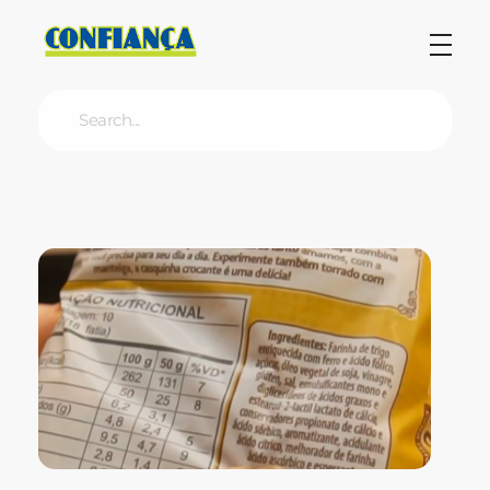
Blog Confiança
O Confiança Supermercados tem mais de 30 anos de história atendendo Bauru, Marília, Botucatu, Jaú e Pederneiras. Nos preocupamos com a sociedade e, por isso, investimos em projetos que acreditamos com o Confi Social. Leia dicas, artigos e receitas no nosso blog. Encontre conteúdos exclusivos para vegetarianos.