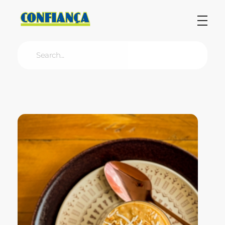
Blog Confiança
O Confiança Supermercados tem mais de 30 anos de história atendendo Bauru, Marília, Botucatu, Jaú e Pederneiras. Nos preocupamos com a sociedade e, por isso, investimos em projetos que acreditamos com o Confi Social. Leia dicas, artigos e receitas no nosso blog. Encontre conteúdos exclusivos para vegetarianos.