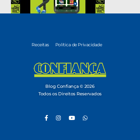
Receitas
Política de Privacidade
Blog Confiança
O Confiança Supermercados tem mais de 30 anos de história atendendo Bauru, Marília, Botucatu, Jaú e Pederneiras. Nos preocupamos com a sociedade e, por isso, investimos em projetos que acreditamos com o Confi Social. Leia dicas, artigos e receitas no nosso blog. Encontre conteúdos exclusivos para vegetarianos.
Blog Confiança © 2026
Todos os Direitos Reservados