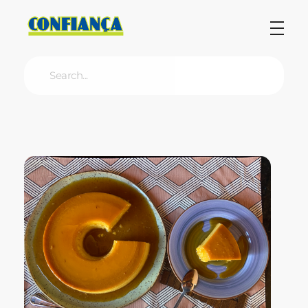
Blog Confiança
O Confiança Supermercados tem mais de 30 anos de história atendendo Bauru, Marília, Botucatu, Jaú e Pederneiras. Nos preocupamos com a sociedade e, por isso, investimos em projetos que acreditamos com o Confi Social. Leia dicas, artigos e receitas no nosso blog. Encontre conteúdos exclusivos para vegetarianos.