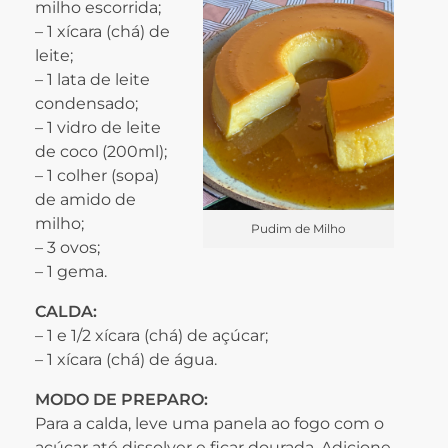
milho escorrida;
– 1 xícara (chá) de
leite;
– 1 lata de leite
condensado;
– 1 vidro de leite
de coco (200ml);
– 1 colher (sopa)
de amido de
milho;
Pudim de Milho
– 3 ovos;
– 1 gema.
CALDA:
– 1 e 1/2 xícara (chá) de açúcar;
– 1 xícara (chá) de água.
MODO DE PREPARO:
Para a calda, leve uma panela ao fogo com o
açúcar até dissolver e ficar dourada. Adicione