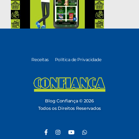
Receitas
Política de Privacidade
Blog Confiança
O Confiança Supermercados tem mais de 30 anos de história atendendo Bauru, Marília, Botucatu, Jaú e Pederneiras. Nos preocupamos com a sociedade e, por isso, investimos em projetos que acreditamos com o Confi Social. Leia dicas, artigos e receitas no nosso blog. Encontre conteúdos exclusivos para vegetarianos.
Blog Confiança © 2026
Todos os Direitos Reservados