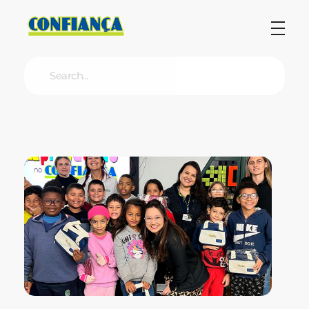
Blog Confiança
O Confiança Supermercados tem mais de 30 anos de história atendendo Bauru, Marília, Botucatu, Jaú e Pederneiras. Nos preocupamos com a sociedade e, por isso, investimos em projetos que acreditamos com o Confi Social. Leia dicas, artigos e receitas no nosso blog. Encontre conteúdos exclusivos para vegetarianos.