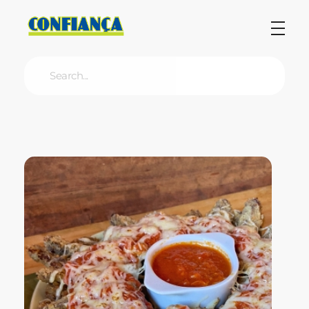
Blog Confiança
O Confiança Supermercados tem mais de 30 anos de história atendendo Bauru, Marília, Botucatu, Jaú e Pederneiras. Nos preocupamos com a sociedade e, por isso, investimos em projetos que acreditamos com o Confi Social. Leia dicas, artigos e receitas no nosso blog. Encontre conteúdos exclusivos para vegetarianos.