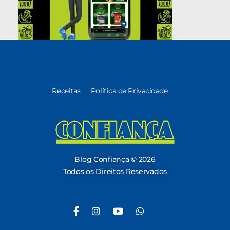
Receitas
Política de Privacidade
Blog Confiança
O Confiança Supermercados tem mais de 30 anos de história atendendo Bauru, Marília, Botucatu, Jaú e Pederneiras. Nos preocupamos com a sociedade e, por isso, investimos em projetos que acreditamos com o Confi Social. Leia dicas, artigos e receitas no nosso blog. Encontre conteúdos exclusivos para vegetarianos.
Blog Confiança © 2026
Todos os Direitos Reservados