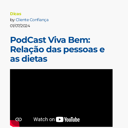
Dicas
by
Cliente Confiança
01/07/2024
PodCast Viva Bem:
Relação das pessoas e
as dietas