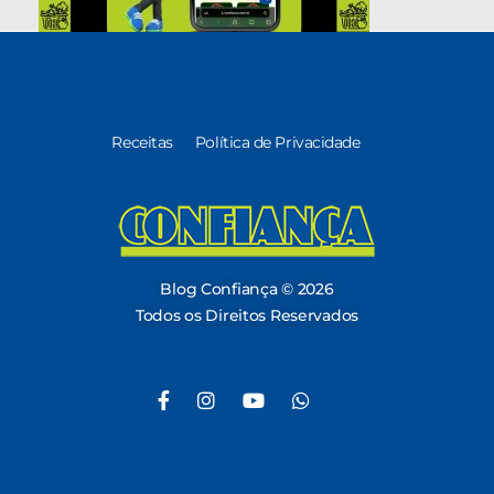
Receitas
Política de Privacidade
Blog Confiança
O Confiança Supermercados tem mais de 30 anos de história atendendo Bauru, Marília, Botucatu, Jaú e Pederneiras. Nos preocupamos com a sociedade e, por isso, investimos em projetos que acreditamos com o Confi Social. Leia dicas, artigos e receitas no nosso blog. Encontre conteúdos exclusivos para vegetarianos.
Blog Confiança © 2026
Todos os Direitos Reservados