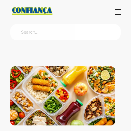
Blog Confiança
O Confiança Supermercados tem mais de 30 anos de história atendendo Bauru, Marília, Botucatu, Jaú e Pederneiras. Nos preocupamos com a sociedade e, por isso, investimos em projetos que acreditamos com o Confi Social. Leia dicas, artigos e receitas no nosso blog. Encontre conteúdos exclusivos para vegetarianos.