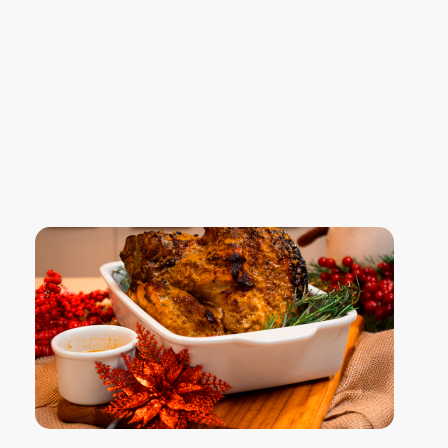
Blog Confiança
O Confiança Supermercados tem mais de 30 anos de história atendendo Bauru, Marília, Botucatu, Jaú e Pederneiras. Nos preocupamos com a sociedade e, por isso, investimos em projetos que acreditamos com o Confi Social. Leia dicas, artigos e receitas no nosso blog. Encontre conteúdos exclusivos para vegetarianos.