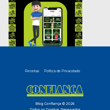
Receitas
Política de Privacidade
Blog Confiança
O Confiança Supermercados tem mais de 30 anos de história atendendo Bauru, Marília, Botucatu, Jaú e Pederneiras. Nos preocupamos com a sociedade e, por isso, investimos em projetos que acreditamos com o Confi Social. Leia dicas, artigos e receitas no nosso blog. Encontre conteúdos exclusivos para vegetarianos.
Blog Confiança © 2026
Todos os Direitos Reservados