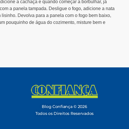
adicione a cachaça e quando começar a borbulhar, já
, com a panela tampada. Desligue o fogo, adicione a nata
em lisinho. Devolva para a panela com o fogo bem baixo,
 um pouquinho de água do cozimento, misture bem e
Blog Confiança
O Confiança Supermercados tem mais de 30 anos de história atendendo Bauru, Marília, Botucatu, Jaú e Pederneiras. Nos preocupamos com a sociedade e, por isso, investimos em projetos que acreditamos com o Confi Social. Leia dicas, artigos e receitas no nosso blog. Encontre conteúdos exclusivos para vegetarianos.
Blog Confiança © 2026
Todos os Direitos Reservados