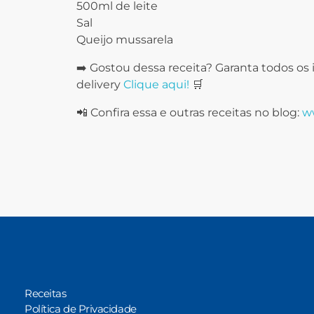
500ml de leite
Sal
Queijo mussarela
➡️ Gostou dessa receita? Garanta todos o
delivery
Clique aqui!
🛒
📲 Confira essa e outras receitas no blog:
ww
Receitas
Política de Privacidade