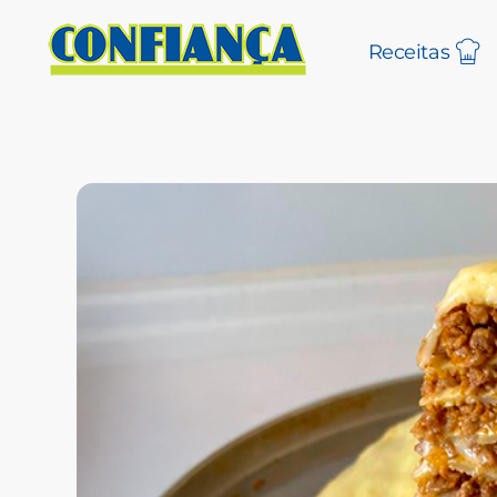
Receitas
Blog Confiança
O Confiança Supermercados tem mais de 30 anos de história atendendo Bauru, Marília, Botucatu, Jaú e Pederneiras. Nos preocupamos com a sociedade e, por isso, investimos em projetos que acreditamos com o Confi Social. Leia dicas, artigos e receitas no nosso blog. Encontre conteúdos exclusivos para vegetarianos.