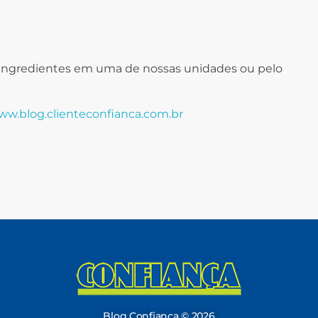
s ingredientes em uma de nossas unidades ou pelo
w.blog.clienteconfianca.com.br
Blog Confiança
O Confiança Supermercados tem mais de 30 anos de história atendendo Bauru, Marília, Botucatu, Jaú e Pederneiras. Nos preocupamos com a sociedade e, por isso, investimos em projetos que acreditamos com o Confi Social. Leia dicas, artigos e receitas no nosso blog. Encontre conteúdos exclusivos para vegetarianos.
Blog Confiança © 2026