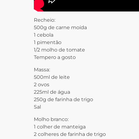
Recheio:
500g de carne moída
1 cebola
1 pimentão
1/2 molho de tomate
Tempero a gosto
Massa:
500ml de leite
2 ovos
225ml de água
250g de farinha de trigo
Sal
Molho branco:
1 colher de manteiga
2 colheres de farinha de trigo