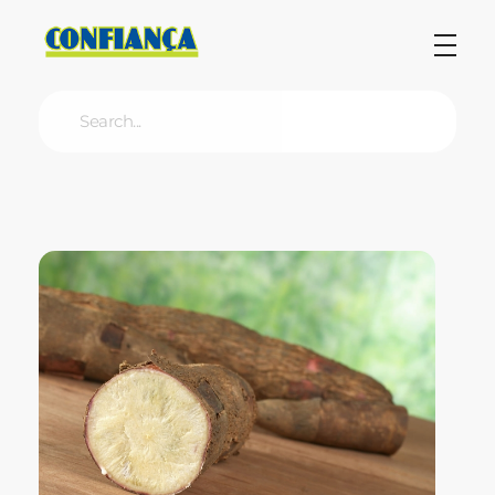
Blog Confiança
O Confiança Supermercados tem mais de 30 anos de história atendendo Bauru, Marília, Botucatu, Jaú e Pederneiras. Nos preocupamos com a sociedade e, por isso, investimos em projetos que acreditamos com o Confi Social. Leia dicas, artigos e receitas no nosso blog. Encontre conteúdos exclusivos para vegetarianos.