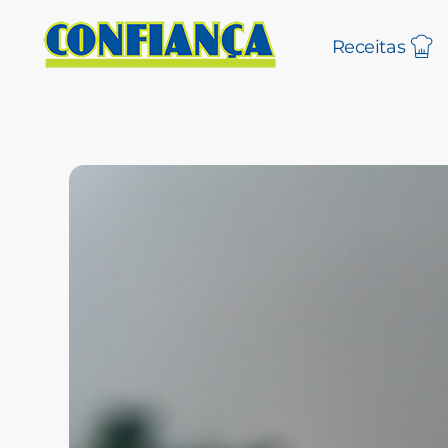
Receitas
Blog Confiança
O Confiança Supermercados tem mais de 30 anos de história atendendo Bauru, Marília, Botucatu, Jaú e Pederneiras. Nos preocupamos com a sociedade e, por isso, investimos em projetos que acreditamos com o Confi Social. Leia dicas, artigos e receitas no nosso blog. Encontre conteúdos exclusivos para vegetarianos.