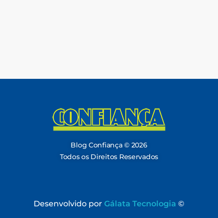
Blog Confiança
O Confiança Supermercados tem mais de 30 anos de história atendendo Bauru, Marília, Botucatu, Jaú e Pederneiras. Nos preocupamos com a sociedade e, por isso, investimos em projetos que acreditamos com o Confi Social. Leia dicas, artigos e receitas no nosso blog. Encontre conteúdos exclusivos para vegetarianos.
Blog Confiança © 2026
Todos os Direitos Reservados
Desenvolvido por
Gálata Tecnologia
©