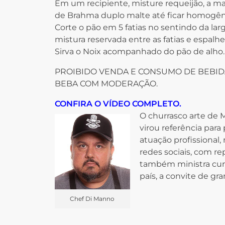
Em um recipiente, misture requeijão, a ma
de Brahma duplo malte até ficar homogên
Corte o pão em 5 fatias no sentindo da lar
mistura reservada entre as fatias e espalh
Sirva o Noix acompanhado do pão de alh
PROIBIDO VENDA E CONSUMO DE BEBIDA
BEBA COM MODERAÇÃO.
CONFIRA O VÍDEO COMPLETO.
O churrasco arte de
virou referência para 
atuação profissional,
redes sociais, com re
também ministra curs
país, a convite de g
Chef Di Manno