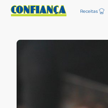
Receitas
Blog Confiança
O Confiança Supermercados tem mais de 30 anos de história atendendo Bauru, Marília, Botucatu, Jaú e Pederneiras. Nos preocupamos com a sociedade e, por isso, investimos em projetos que acreditamos com o Confi Social. Leia dicas, artigos e receitas no nosso blog. Encontre conteúdos exclusivos para vegetarianos.