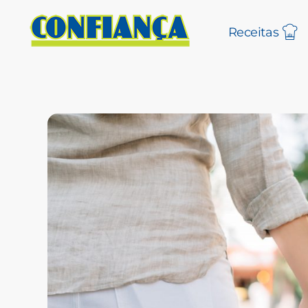
Receitas
Blog Confiança
O Confiança Supermercados tem mais de 30 anos de história atendendo Bauru, Marília, Botucatu, Jaú e Pederneiras. Nos preocupamos com a sociedade e, por isso, investimos em projetos que acreditamos com o Confi Social. Leia dicas, artigos e receitas no nosso blog. Encontre conteúdos exclusivos para vegetarianos.