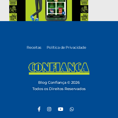
Receitas
Política de Privacidade
Blog Confiança
O Confiança Supermercados tem mais de 30 anos de história atendendo Bauru, Marília, Botucatu, Jaú e Pederneiras. Nos preocupamos com a sociedade e, por isso, investimos em projetos que acreditamos com o Confi Social. Leia dicas, artigos e receitas no nosso blog. Encontre conteúdos exclusivos para vegetarianos.
Blog Confiança © 2026
Todos os Direitos Reservados