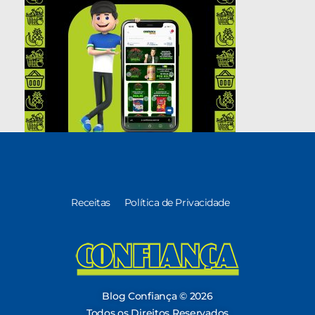
Receitas
Política de Privacidade
Blog Confiança
O Confiança Supermercados tem mais de 30 anos de história atendendo Bauru, Marília, Botucatu, Jaú e Pederneiras. Nos preocupamos com a sociedade e, por isso, investimos em projetos que acreditamos com o Confi Social. Leia dicas, artigos e receitas no nosso blog. Encontre conteúdos exclusivos para vegetarianos.
Blog Confiança © 2026
Todos os Direitos Reservados