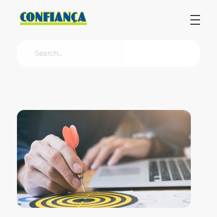
Blog Confiança
O Confiança Supermercados tem mais de 30 anos de história atendendo Bauru, Marília, Botucatu, Jaú e Pederneiras. Nos preocupamos com a sociedade e, por isso, investimos em projetos que acreditamos com o Confi Social. Leia dicas, artigos e receitas no nosso blog. Encontre conteúdos exclusivos para vegetarianos.