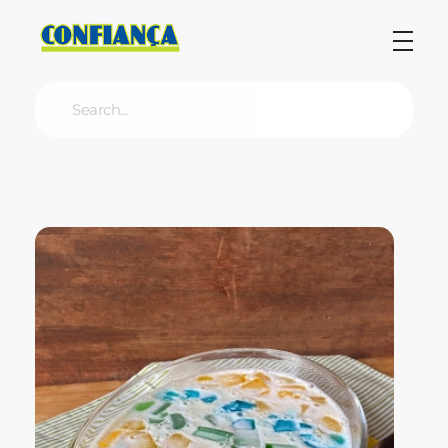
Blog Confiança
O Confiança Supermercados tem mais de 30 anos de história atendendo Bauru, Marília, Botucatu, Jaú e Pederneiras. Nos preocupamos com a sociedade e, por isso, investimos em projetos que acreditamos com o Confi Social. Leia dicas, artigos e receitas no nosso blog. Encontre conteúdos exclusivos para vegetarianos.