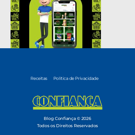
Receitas
Política de Privacidade
Blog Confiança
O Confiança Supermercados tem mais de 30 anos de história atendendo Bauru, Marília, Botucatu, Jaú e Pederneiras. Nos preocupamos com a sociedade e, por isso, investimos em projetos que acreditamos com o Confi Social. Leia dicas, artigos e receitas no nosso blog. Encontre conteúdos exclusivos para vegetarianos.
Blog Confiança © 2026
Todos os Direitos Reservados