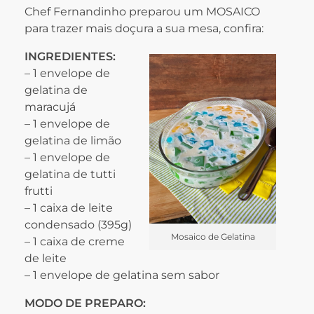
Chef F
ernandinho preparou um MOSAICO
para trazer mais doçura a sua mesa, confira:
INGREDIENTES:
– 1 envelope de
gelatina de
maracujá
– 1 envelope de
gelatina de limão
– 1 envelope de
gelatina de tutti
frutti
– 1 caixa de leite
condensado (395g)
Mosaico de Gelatina
– 1 caixa de creme
de leite
– 1 envelope de gelatina sem sabor
MODO DE PREPARO: