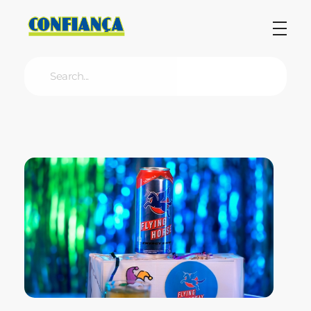
Blog Confiança
O Confiança Supermercados tem mais de 30 anos de história atendendo Bauru, Marília, Botucatu, Jaú e Pederneiras. Nos preocupamos com a sociedade e, por isso, investimos em projetos que acreditamos com o Confi Social. Leia dicas, artigos e receitas no nosso blog. Encontre conteúdos exclusivos para vegetarianos.