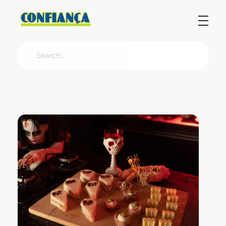
Blog Confiança
O Confiança Supermercados tem mais de 30 anos de história atendendo Bauru, Marília, Botucatu, Jaú e Pederneiras. Nos preocupamos com a sociedade e, por isso, investimos em projetos que acreditamos com o Confi Social. Leia dicas, artigos e receitas no nosso blog. Encontre conteúdos exclusivos para vegetarianos.