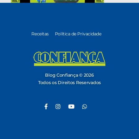
Receitas
Política de Privacidade
Blog Confiança
O Confiança Supermercados tem mais de 30 anos de história atendendo Bauru, Marília, Botucatu, Jaú e Pederneiras. Nos preocupamos com a sociedade e, por isso, investimos em projetos que acreditamos com o Confi Social. Leia dicas, artigos e receitas no nosso blog. Encontre conteúdos exclusivos para vegetarianos.
Blog Confiança © 2026
Todos os Direitos Reservados