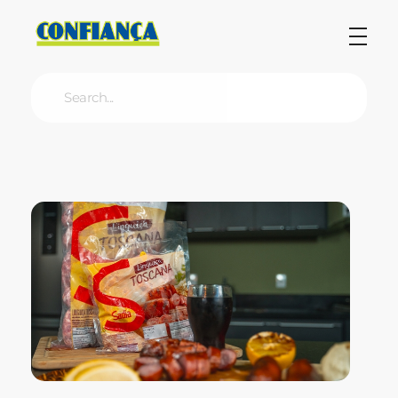
Blog Confiança
O Confiança Supermercados tem mais de 30 anos de história atendendo Bauru, Marília, Botucatu, Jaú e Pederneiras. Nos preocupamos com a sociedade e, por isso, investimos em projetos que acreditamos com o Confi Social. Leia dicas, artigos e receitas no nosso blog. Encontre conteúdos exclusivos para vegetarianos.