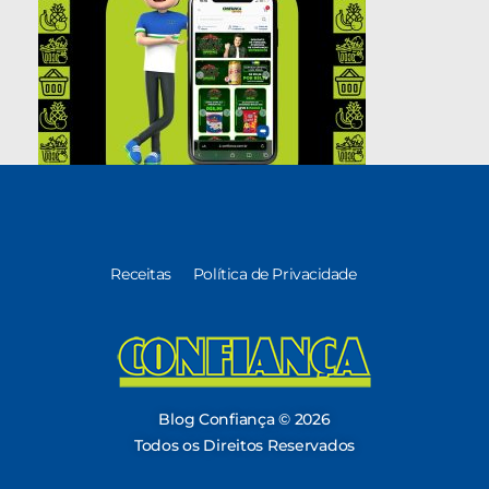
Receitas
Política de Privacidade
Blog Confiança
O Confiança Supermercados tem mais de 30 anos de história atendendo Bauru, Marília, Botucatu, Jaú e Pederneiras. Nos preocupamos com a sociedade e, por isso, investimos em projetos que acreditamos com o Confi Social. Leia dicas, artigos e receitas no nosso blog. Encontre conteúdos exclusivos para vegetarianos.
Blog Confiança © 2026
Todos os Direitos Reservados