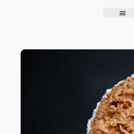
Blog Confiança
O Confiança Supermercados tem mais de 30 anos de história atendendo Bauru, Marília, Botucatu, Jaú e Pederneiras. Nos preocupamos com a sociedade e, por isso, investimos em projetos que acreditamos com o Confi Social. Leia dicas, artigos e receitas no nosso blog. Encontre conteúdos exclusivos para vegetarianos.