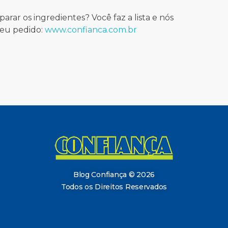
parar os ingredientes? Você faz a lista e nós
seu pedido:
www.confianca.com.br
Blog Confiança
O Confiança Supermercados tem mais de 30 anos de história atendendo Bauru, Marília, Botucatu, Jaú e Pederneiras. Nos preocupamos com a sociedade e, por isso, investimos em projetos que acreditamos com o Confi Social. Leia dicas, artigos e receitas no nosso blog. Encontre conteúdos exclusivos para vegetarianos.
Blog Confiança © 2026
Todos os Direitos Reservados