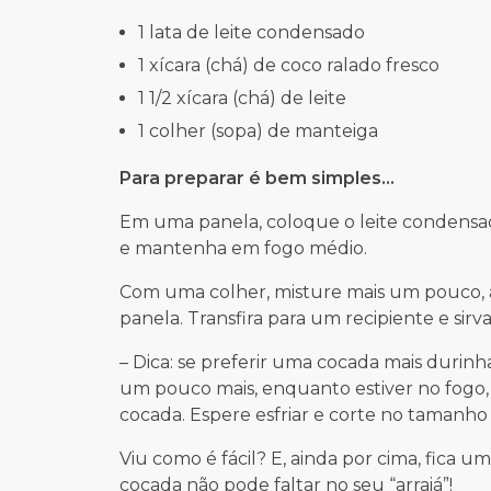
1 lata de leite condensado
1 xícara (chá) de coco ralado fresco
1 1/2 xícara (chá) de leite
1 colher (sopa) de manteiga
Para preparar é bem simples…
Em uma panela, coloque o leite condensado
e mantenha em fogo médio.
Com uma colher, misture mais um pouco, a
panela. Transfira para um recipiente e sirv
– Dica: se preferir uma cocada mais durinh
um pouco mais, enquanto estiver no fogo, 
cocada. Espere esfriar e corte no tamanho 
Viu como é fácil? E, ainda por cima, fica u
cocada não pode faltar no seu “arraiá”!