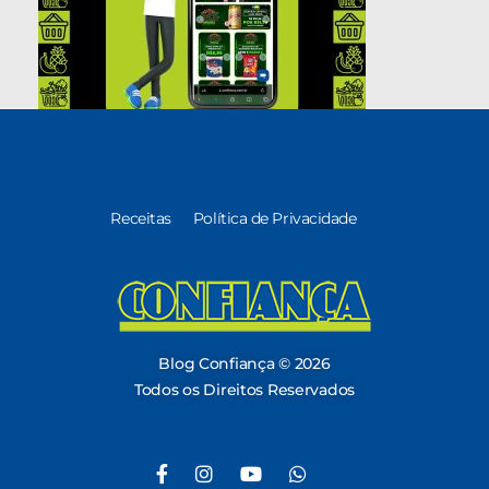
Receitas
Política de Privacidade
Blog Confiança
O Confiança Supermercados tem mais de 30 anos de história atendendo Bauru, Marília, Botucatu, Jaú e Pederneiras. Nos preocupamos com a sociedade e, por isso, investimos em projetos que acreditamos com o Confi Social. Leia dicas, artigos e receitas no nosso blog. Encontre conteúdos exclusivos para vegetarianos.
Blog Confiança © 2026
Todos os Direitos Reservados