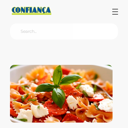
Blog Confiança
O Confiança Supermercados tem mais de 30 anos de história atendendo Bauru, Marília, Botucatu, Jaú e Pederneiras. Nos preocupamos com a sociedade e, por isso, investimos em projetos que acreditamos com o Confi Social. Leia dicas, artigos e receitas no nosso blog. Encontre conteúdos exclusivos para vegetarianos.