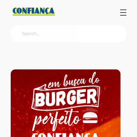
Blog Confiança
O Confiança Supermercados tem mais de 30 anos de história atendendo Bauru, Marília, Botucatu, Jaú e Pederneiras. Nos preocupamos com a sociedade e, por isso, investimos em projetos que acreditamos com o Confi Social. Leia dicas, artigos e receitas no nosso blog. Encontre conteúdos exclusivos para vegetarianos.