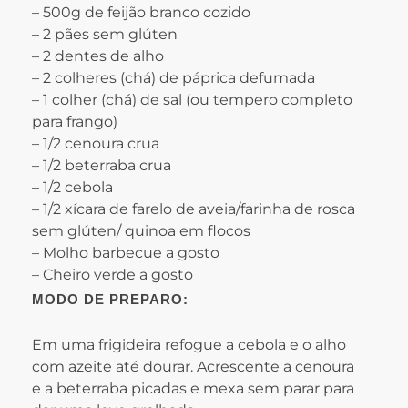
– 500g de feijão branco cozido
– 2 pães sem glúten
– 2 dentes de alho
– 2 colheres (chá) de páprica defumada
– 1 colher (chá) de sal (ou tempero completo
para frango)
– 1/2 cenoura crua
– 1/2 beterraba crua
– 1/2 cebola
– 1/2 xícara de farelo de aveia/farinha de rosca
sem glúten/ quinoa em flocos
– Molho barbecue a gosto
– Cheiro verde a gosto
MODO DE PREPARO:
Em uma frigideira refogue a cebola e o alho
com azeite até dourar. Acrescente a cenoura
e a beterraba picadas e mexa sem parar para