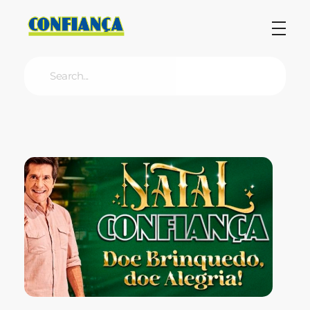
Blog Confiança
O Confiança Supermercados tem mais de 30 anos de história atendendo Bauru, Marília, Botucatu, Jaú e Pederneiras. Nos preocupamos com a sociedade e, por isso, investimos em projetos que acreditamos com o Confi Social. Leia dicas, artigos e receitas no nosso blog. Encontre conteúdos exclusivos para vegetarianos.