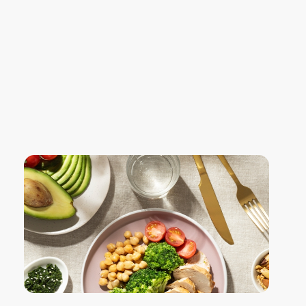
Blog Confiança
O Confiança Supermercados tem mais de 30 anos de história atendendo Bauru, Marília, Botucatu, Jaú e Pederneiras. Nos preocupamos com a sociedade e, por isso, investimos em projetos que acreditamos com o Confi Social. Leia dicas, artigos e receitas no nosso blog. Encontre conteúdos exclusivos para vegetarianos.