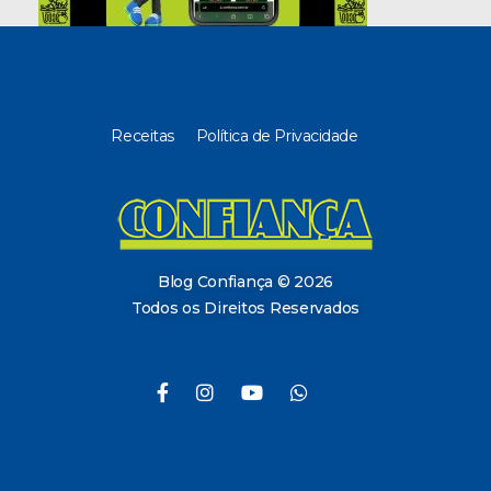
Receitas
Política de Privacidade
Blog Confiança
O Confiança Supermercados tem mais de 30 anos de história atendendo Bauru, Marília, Botucatu, Jaú e Pederneiras. Nos preocupamos com a sociedade e, por isso, investimos em projetos que acreditamos com o Confi Social. Leia dicas, artigos e receitas no nosso blog. Encontre conteúdos exclusivos para vegetarianos.
Blog Confiança © 2026
Todos os Direitos Reservados