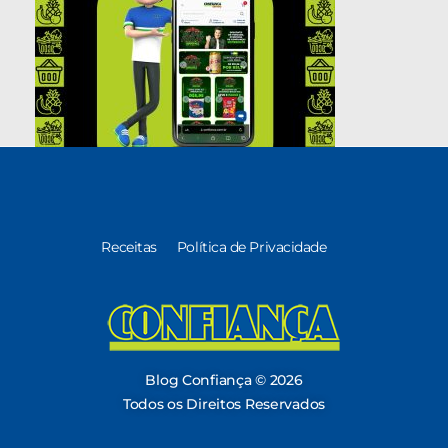
Receitas
Política de Privacidade
Blog Confiança
O Confiança Supermercados tem mais de 30 anos de história atendendo Bauru, Marília, Botucatu, Jaú e Pederneiras. Nos preocupamos com a sociedade e, por isso, investimos em projetos que acreditamos com o Confi Social. Leia dicas, artigos e receitas no nosso blog. Encontre conteúdos exclusivos para vegetarianos.
Blog Confiança © 2026
Todos os Direitos Reservados