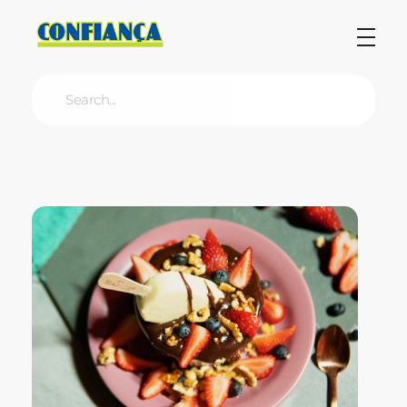
Blog Confiança
O Confiança Supermercados tem mais de 30 anos de história atendendo Bauru, Marília, Botucatu, Jaú e Pederneiras. Nos preocupamos com a sociedade e, por isso, investimos em projetos que acreditamos com o Confi Social. Leia dicas, artigos e receitas no nosso blog. Encontre conteúdos exclusivos para vegetarianos.