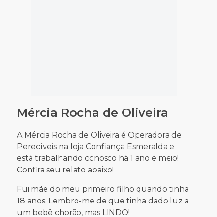
Perecíveis na loja Confiança Esmeralda e
está trabalhando conosco há 1 ano e meio!
Confira seu relato abaixo!
Fui mãe do meu primeiro filho quando tinha
18 anos. Lembro-me de que tinha dado luz a
um bebê chorão, mas LINDO!
Quatro anos depois nasceu a minha filha
mais nova. Pequena e desde criança com
um gênio muito forte!
As minhas duas gravidezes foram tranquilas,
inclusive passando também pelos desafios,
felicidades, surpresas e emoções que a
maioria das mamães passam.
​​​​​​​Hoje meu filho Petherson tem 29 anos, é
casado e já tem dois filhos! A minha caçula,
Talita, tem 26 anos, é solteira, linda e bem