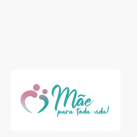
Blog Confiança
O Confiança Supermercados tem mais de 30 anos de história atendendo Bauru, Marília, Botucatu, Jaú e Pederneiras. Nos preocupamos com a sociedade e, por isso, investimos em projetos que acreditamos com o Confi Social. Leia dicas, artigos e receitas no nosso blog. Encontre conteúdos exclusivos para vegetarianos.