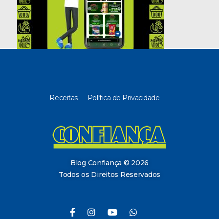
Blog Confiança
O Confiança Supermercados tem mais de 30 anos de história atendendo Bauru, Marília, Botucatu, Jaú e Pederneiras. Nos preocupamos com a sociedade e, por isso, investimos em projetos que acreditamos com o Confi Social. Leia dicas, artigos e receitas no nosso blog. Encontre conteúdos exclusivos para vegetarianos.
Blog Confiança © 2026
Todos os Direitos Reservados
Desenvolvido por
Gálata Tecnologia
©