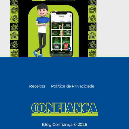
Receitas
Política de Privacidade
Blog Confiança
O Confiança Supermercados tem mais de 30 anos de história atendendo Bauru, Marília, Botucatu, Jaú e Pederneiras. Nos preocupamos com a sociedade e, por isso, investimos em projetos que acreditamos com o Confi Social. Leia dicas, artigos e receitas no nosso blog. Encontre conteúdos exclusivos para vegetarianos.
Blog Confiança © 2026