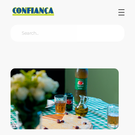
Blog Confiança
O Confiança Supermercados tem mais de 30 anos de história atendendo Bauru, Marília, Botucatu, Jaú e Pederneiras. Nos preocupamos com a sociedade e, por isso, investimos em projetos que acreditamos com o Confi Social. Leia dicas, artigos e receitas no nosso blog. Encontre conteúdos exclusivos para vegetarianos.