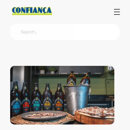
Blog Confiança
O Confiança Supermercados tem mais de 30 anos de história atendendo Bauru, Marília, Botucatu, Jaú e Pederneiras. Nos preocupamos com a sociedade e, por isso, investimos em projetos que acreditamos com o Confi Social. Leia dicas, artigos e receitas no nosso blog. Encontre conteúdos exclusivos para vegetarianos.