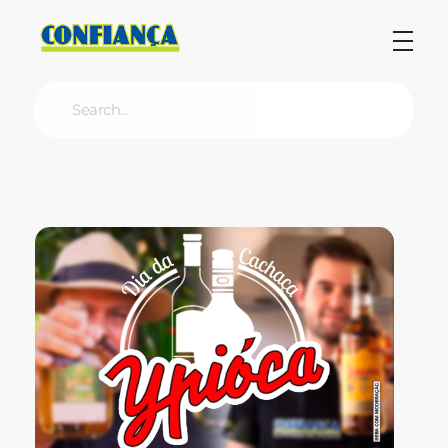
Blog Confiança
O Confiança Supermercados tem mais de 30 anos de história atendendo Bauru, Marília, Botucatu, Jaú e Pederneiras. Nos preocupamos com a sociedade e, por isso, investimos em projetos que acreditamos com o Confi Social. Leia dicas, artigos e receitas no nosso blog. Encontre conteúdos exclusivos para vegetarianos.