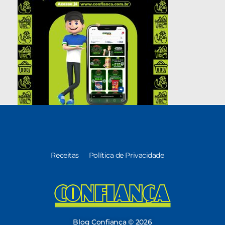
Receitas
Política de Privacidade
Blog Confiança
O Confiança Supermercados tem mais de 30 anos de história atendendo Bauru, Marília, Botucatu, Jaú e Pederneiras. Nos preocupamos com a sociedade e, por isso, investimos em projetos que acreditamos com o Confi Social. Leia dicas, artigos e receitas no nosso blog. Encontre conteúdos exclusivos para vegetarianos.
Blog Confiança © 2026