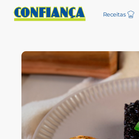
Receitas
Blog Confiança
O Confiança Supermercados tem mais de 30 anos de história atendendo Bauru, Marília, Botucatu, Jaú e Pederneiras. Nos preocupamos com a sociedade e, por isso, investimos em projetos que acreditamos com o Confi Social. Leia dicas, artigos e receitas no nosso blog. Encontre conteúdos exclusivos para vegetarianos.