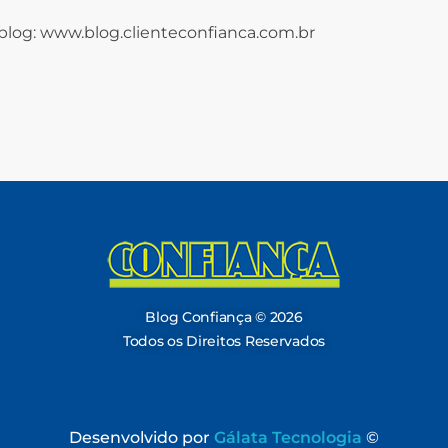
 blog: www.blog.clienteconfianca.com.br
Blog Confiança
O Confiança Supermercados tem mais de 30 anos de história atendendo Bauru, Marília, Botucatu, Jaú e Pederneiras. Nos preocupamos com a sociedade e, por isso, investimos em projetos que acreditamos com o Confi Social. Leia dicas, artigos e receitas no nosso blog. Encontre conteúdos exclusivos para vegetarianos.
Blog Confiança © 2026
Todos os Direitos Reservados
Desenvolvido por
Gálata Tecnologia
©