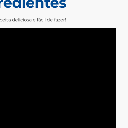
redientes
ta deliciosa e fácil de fazer!