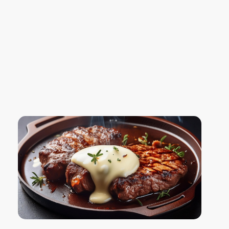
Blog Confiança
O Confiança Supermercados tem mais de 30 anos de história atendendo Bauru, Marília, Botucatu, Jaú e Pederneiras. Nos preocupamos com a sociedade e, por isso, investimos em projetos que acreditamos com o Confi Social. Leia dicas, artigos e receitas no nosso blog. Encontre conteúdos exclusivos para vegetarianos.