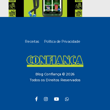
Receitas
Política de Privacidade
Blog Confiança
O Confiança Supermercados tem mais de 30 anos de história atendendo Bauru, Marília, Botucatu, Jaú e Pederneiras. Nos preocupamos com a sociedade e, por isso, investimos em projetos que acreditamos com o Confi Social. Leia dicas, artigos e receitas no nosso blog. Encontre conteúdos exclusivos para vegetarianos.
Blog Confiança © 2026
Todos os Direitos Reservados