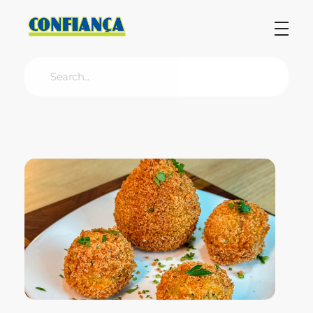
Blog Confiança
O Confiança Supermercados tem mais de 30 anos de história atendendo Bauru, Marília, Botucatu, Jaú e Pederneiras. Nos preocupamos com a sociedade e, por isso, investimos em projetos que acreditamos com o Confi Social. Leia dicas, artigos e receitas no nosso blog. Encontre conteúdos exclusivos para vegetarianos.