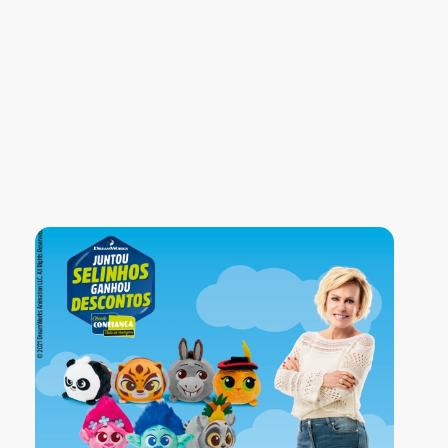
Blog Confiança
O Confiança Supermercados tem mais de 30 anos de história atendendo Bauru, Marília, Botucatu, Jaú e Pederneiras. Nos preocupamos com a sociedade e, por isso, investimos em projetos que acreditamos com o Confi Social. Leia dicas, artigos e receitas no nosso blog. Encontre conteúdos exclusivos para vegetarianos.