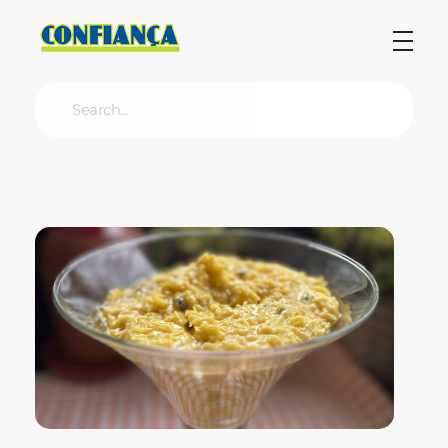
Blog Confiança
O Confiança Supermercados tem mais de 30 anos de história atendendo Bauru, Marília, Botucatu, Jaú e Pederneiras. Nos preocupamos com a sociedade e, por isso, investimos em projetos que acreditamos com o Confi Social. Leia dicas, artigos e receitas no nosso blog. Encontre conteúdos exclusivos para vegetarianos.