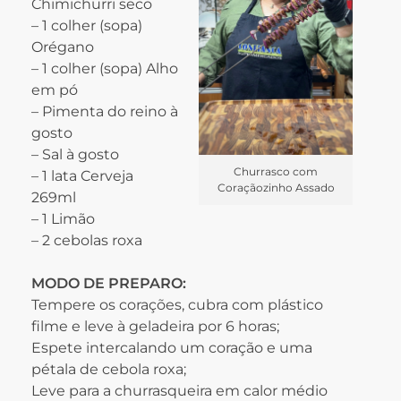
Chimichurri seco
– 1 colher (sopa)
Orégano
– 1 colher (sopa) Alho
em pó
– Pimenta do reino à
gosto
– Sal à gosto
Churrasco com
– 1 lata Cerveja
Coraçãozinho Assado
269ml
– 1 Limão
– 2 cebolas roxa
MODO DE PREPARO:
Tempere os corações, cubra com plástico
filme e leve à geladeira por 6 horas;
Espete intercalando um coração e uma
pétala de cebola roxa;
Leve para a churrasqueira em calor médio