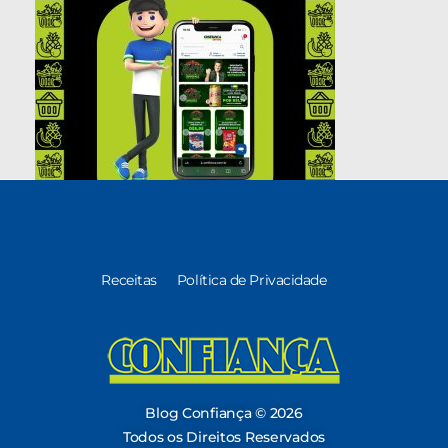
Receitas
Política de Privacidade
Blog Confiança
O Confiança Supermercados tem mais de 30 anos de história atendendo Bauru, Marília, Botucatu, Jaú e Pederneiras. Nos preocupamos com a sociedade e, por isso, investimos em projetos que acreditamos com o Confi Social. Leia dicas, artigos e receitas no nosso blog. Encontre conteúdos exclusivos para vegetarianos.
Blog Confiança © 2026
Todos os Direitos Reservados