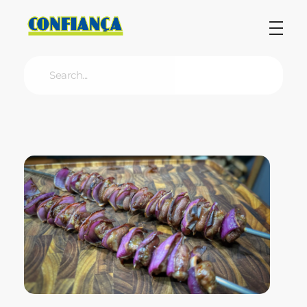
Blog Confiança
O Confiança Supermercados tem mais de 30 anos de história atendendo Bauru, Marília, Botucatu, Jaú e Pederneiras. Nos preocupamos com a sociedade e, por isso, investimos em projetos que acreditamos com o Confi Social. Leia dicas, artigos e receitas no nosso blog. Encontre conteúdos exclusivos para vegetarianos.