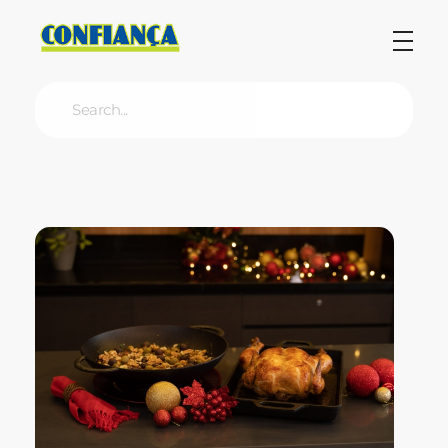
Blog Confiança
O Confiança Supermercados tem mais de 30 anos de história atendendo Bauru, Marília, Botucatu, Jaú e Pederneiras. Nos preocupamos com a sociedade e, por isso, investimos em projetos que acreditamos com o Confi Social. Leia dicas, artigos e receitas no nosso blog. Encontre conteúdos exclusivos para vegetarianos.