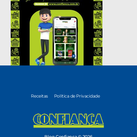
Receitas
Política de Privacidade
Blog Confiança
O Confiança Supermercados tem mais de 30 anos de história atendendo Bauru, Marília, Botucatu, Jaú e Pederneiras. Nos preocupamos com a sociedade e, por isso, investimos em projetos que acreditamos com o Confi Social. Leia dicas, artigos e receitas no nosso blog. Encontre conteúdos exclusivos para vegetarianos.
Blog Confiança © 2026