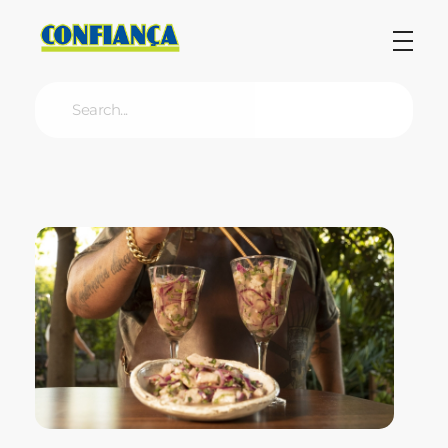
Blog Confiança
O Confiança Supermercados tem mais de 30 anos de história atendendo Bauru, Marília, Botucatu, Jaú e Pederneiras. Nos preocupamos com a sociedade e, por isso, investimos em projetos que acreditamos com o Confi Social. Leia dicas, artigos e receitas no nosso blog. Encontre conteúdos exclusivos para vegetarianos.