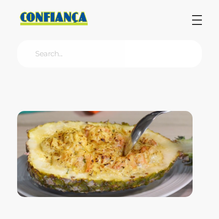
Blog Confiança
O Confiança Supermercados tem mais de 30 anos de história atendendo Bauru, Marília, Botucatu, Jaú e Pederneiras. Nos preocupamos com a sociedade e, por isso, investimos em projetos que acreditamos com o Confi Social. Leia dicas, artigos e receitas no nosso blog. Encontre conteúdos exclusivos para vegetarianos.