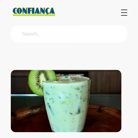
Blog Confiança
O Confiança Supermercados tem mais de 30 anos de história atendendo Bauru, Marília, Botucatu, Jaú e Pederneiras. Nos preocupamos com a sociedade e, por isso, investimos em projetos que acreditamos com o Confi Social. Leia dicas, artigos e receitas no nosso blog. Encontre conteúdos exclusivos para vegetarianos.