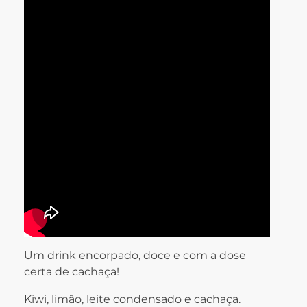
Um drink encorpado, doce e com a dose
certa de cachaça!
Kiwi, limão, leite condensado e cachaça.