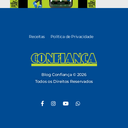
Receitas
Política de Privacidade
Blog Confiança
O Confiança Supermercados tem mais de 30 anos de história atendendo Bauru, Marília, Botucatu, Jaú e Pederneiras. Nos preocupamos com a sociedade e, por isso, investimos em projetos que acreditamos com o Confi Social. Leia dicas, artigos e receitas no nosso blog. Encontre conteúdos exclusivos para vegetarianos.
Blog Confiança © 2026
Todos os Direitos Reservados