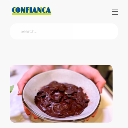
Blog Confiança
O Confiança Supermercados tem mais de 30 anos de história atendendo Bauru, Marília, Botucatu, Jaú e Pederneiras. Nos preocupamos com a sociedade e, por isso, investimos em projetos que acreditamos com o Confi Social. Leia dicas, artigos e receitas no nosso blog. Encontre conteúdos exclusivos para vegetarianos.